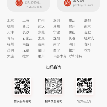
加入我们
13718767011
jxxhhr@163.com
023-65166838
北京
上海
广州
深圳
重庆
成都
杭州
西安
武汉
苏州
郑州
南京
天津
长沙
东莞
宁波
佛山
合肥
青岛
石家庄
太原
沈阳
长春
哈尔滨
福州
南昌
济南
南宁
海口
贵阳
昆明
无锡
厦门
西宁
兰州
珠海
大连
拉萨
银川
乌鲁木齐
呼和浩特
扫码咨询
猎头服务咨询
招商加盟咨询
官方公众号