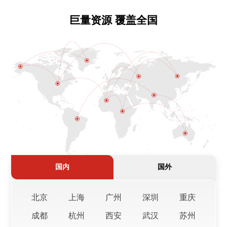
巨量资源 覆盖全国
郑州某大型国企全资子公司
入职成功
agv技术工程师
39万
时间：2026-06-05
合肥某知名机械公司
入职成功
营销经理
25万
时间：2026-06-05
上海某大型汽车部件上市企业子公司
入职成功
产品经理
23万
时间：2026-06-05
广州***展服务有限公司
入职成功
国内
国外
广州分公司总经理
100万
时间：2025-08-27
北京
上海
广州
深圳
重庆
贵州***咨询有限公司
入职成功
小学英语负责人
22万
时间：2025-08-19
成都
杭州
西安
武汉
苏州