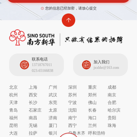
您的信息已经加密，请放心提交
杭州***餐饮管理有限公司
入职成功
运营经理
22万
时间：2025-08-18
杭州***餐饮管理有限公司
入职成功
运营经理
22万
时间：2025-08-15
联系电话
加入我们
13718767011
杭州***餐饮管理有限公司
jxxhhr@163.com
入职成功
023-65166838
运营经理
22万
时间：2025-08-14
北京
上海
广州
深圳
重庆
成都
厦门***发展股份有限公司
入职成功
杭州
西安
武汉
苏州
郑州
南京
储备干部
30万
时间：2025-08-08
天津
长沙
东莞
宁波
佛山
合肥
青岛
石家庄
太原
沈阳
长春
哈尔滨
福州
南昌
济南
南宁
海口
贵阳
湖南***技（集团）有限公司
入职成功
昆明
无锡
厦门
西宁
兰州
珠海
技术服务专家
35万
时间：2025-08-08
大连
拉萨
银川
乌鲁木齐
呼和浩特