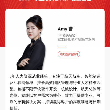
南京***份有限公司
入职成功
技术总监
35万
时间：2025-08-29
重庆***建筑工程有限公司
入职成功
机电经理经理
35万
时间：2025-08-29
Amy 曹
8年猎头经验
军工航天/航空制造/互联网
江苏***地产开发有限公司
入职成功
集团人力资源总
100万
时间：2025-08-29
在线预约咨询
武汉***发展有限责任公司
入职成功
法务
15万
时间：2025-08-28
众
8年人力资源从业经验，专注于航天航空、智能制造
及互联网领域，擅长高效团队管理与行业人才精准匹
、
上海***墙有限公司
入职成功
配。包括不限于软硬件开发、机械设计、航天总体等
户
幕墙投标设计经理
30万
时间：2025-08-27
岗位。始终以客户需求为核心，致力于提供专业、可
：
靠的招聘解决方案，持续赢得客户的高度满意与长期
领
西安***技术股份有限公司
入职成功
信任。
、