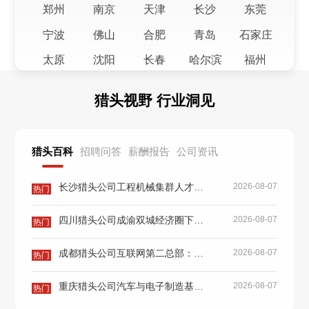
郑州
南京
天津
长沙
东莞
杭州***科技有限公司
入职成功
宁波
佛山
合肥
青岛
石家庄
视觉总监
50万
时间：2025-08-19
太原
沈阳
长春
哈尔滨
福州
贵州***咨询有限公司
入职成功
南昌
济南
南宁
海口
贵阳
小学英语负责人
22万
时间：2025-08-18
猎头视野 行业洞见
昆明
无锡
厦门
西宁
兰州
珠海
大连
拉萨
银川
乌鲁木齐
南京***产管理有限公司
入职成功
猎头百科
招聘问答
薪酬报告
公司资讯
基金经理
80万
时间：2025-08-19
呼和浩特
长沙猎头公司工程机械集群人才战：三一/中联重科供应商揭秘
2026-08-07
热门
成都***科技有限公司
入职成功
Head of Trading
60万
时间：2025-08-11
四川猎头公司成渝双城经济圈下：成都如何虹吸西部高端人才？
2026-08-07
热门
江苏省***产管理有限公司
入职成功
成都猎头公司互联网第二总部：这些大厂P7级别岗位报价多少？
2026-08-07
热门
算法交易经理
80万
时间：2025-08-04
重庆猎头公司汽车与电子制造基地：长安系及笔电行业人才流动报告
2026-08-07
热门
成都***科技有限公司
入职成功