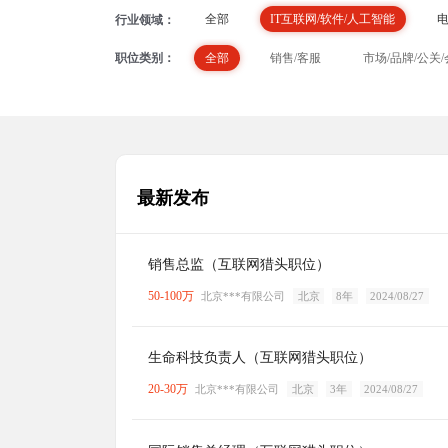
全部
IT互联网/软件/人工智能
电
行业领域：
长沙
东莞
宁波
佛山
全部
销售/客服
市场/品牌/公关
职位类别：
消费品/快消品/耐用品
汽车/机械/制造
南宁
海口
贵阳
昆明
房产/建筑/物业
金融
采购/贸易
教育/培训
服务业/旅游
能源/矿
最新发布
销售总监（互联网猎头职位）
50-100万
北京***有限公司
北京
8年
2024/08/27
生命科技负责人（互联网猎头职位）
20-30万
北京***有限公司
北京
3年
2024/08/27