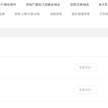
子/通信/硬件
房地产/建筑/工程建设/物业
贸易/交通/物流
航天军
合肥
青岛
石家庄
太原
沈阳
长春
哈尔
/会展
财务/人事/行政/法务
高级管理
项目/质量管理
IT互
广告/传媒/教育/文化
金融
医疗器械
服务业
政府/
无锡
厦门
西宁
兰州
珠海
大连
拉萨
物流/供应链/运输
生产/制造/化工/制药
汽车
影视/媒体/印
产/环保
公务员/农林牧渔
科研/医疗
查看详情 +
查看详情 +