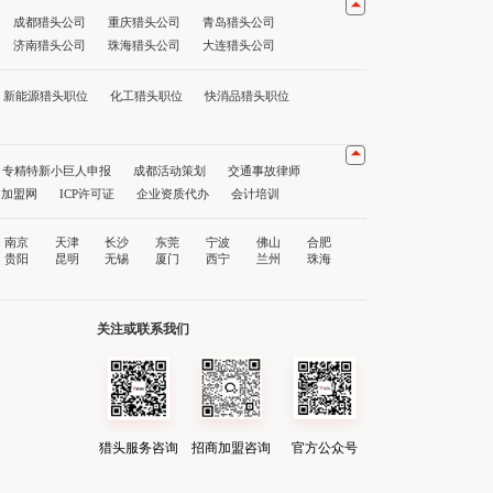
成都猎头公司
重庆猎头公司
青岛猎头公司
济南猎头公司
珠海猎头公司
大连猎头公司
公司
海口猎头公司
贵阳猎头公司
昆明猎头公司
猎头公司前十名
重庆猎头公司前十名
深圳猎头公司前十名
新能源猎头职位
化工猎头职位
快消品猎头职位
专精特新小巨人申报
成都活动策划
交通事故律师
1加盟网
ICP许可证
企业资质代办
会计培训
南京
天津
长沙
东莞
宁波
佛山
合肥
贵阳
昆明
无锡
厦门
西宁
兰州
珠海
关注或联系我们
猎头服务咨询
招商加盟咨询
官方公众号