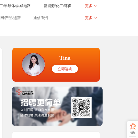
工/半导体/集成电路
新能源/化工/环保
更多
滨
福州
南昌
济南
联网/产品/运营
通信/硬件
更多
农林牧渔
其他行业
银川
乌鲁木齐
呼和浩特
刷/设计
咨询/法律/翻译
Tina
立即咨询
咨询