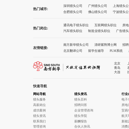
深圳猎头公司
广州猎头公司
上海猎头公
热门城市:
合肥猎头公司
佛山猎头公司
宁波猎头公
太原猎头公司
石家庄猎头公司
沈阳猎头
厦门猎头公司
西宁猎头公司
兰州猎头公
通讯电子猎头职位
互联网猎头职位
房地
热门岗位:
广州猎头公司前十名
上海猎头公司前十名
汽车猎头职位
制造业猎头职位
广告猎头
南方新华猎头公司
清研紫荆博士网
招聘
友情链接:
北京翻译公司
留学生辅导
PLM系统
诚途职称评审
健康网址导航
就业服务
北京
青岛
大连
快速导航
网站导航
猎头资讯
行业
猎头服务
猎头百科
电子
高薪岗位
招聘问答
房地
成功案例
企业管理咨询
贸易
猎头资讯
猎头学院
航天
联系我们
薪酬报告
新能
管理咨询
合伙人快讯
消费