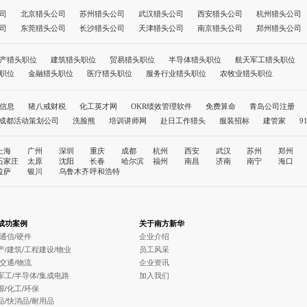
司
北京猎头公司
苏州猎头公司
武汉猎头公司
西安猎头公司
杭州猎头公司
司
东莞猎头公司
长沙猎头公司
天津猎头公司
南京猎头公司
郑州猎头公司
公司
长春猎头公司
哈尔滨猎头公司
福州猎头公司
南昌猎头公司
南宁猎头
司
拉萨猎头公司
银川猎头公司
乌鲁木齐猎头公司
呼和浩特猎头公司
成都
产猎头职位
建筑猎头职位
贸易猎头职位
半导体猎头职位
航天军工猎头职位
北京猎头公司前十名
职位
金融猎头职位
医疗猎头职位
服务行业猎头职位
农牧业猎头职位
信息
猪八戒财税
化工英才网
OKR绩效管理软件
免费算命
青岛公司注册
成都活动策划公司
洗脸熊
培训讲师网
赴日工作猎头
服装招标
建管家
9
职称评审网
孩子教育
社保缴纳
温州代办公司
人力资源公司
上海
广州
深圳
重庆
成都
杭州
西安
武汉
苏州
郑州
石家庄
太原
沈阳
长春
哈尔滨
福州
南昌
济南
南宁
海口
拉萨
银川
乌鲁木齐
呼和浩特
成功案例
关于南方新华
/通信/硬件
企业介绍
产/建筑/工程建设/物业
员工风采
/交通/物流
企业资讯
军工/半导体/集成电路
加入我们
源/化工/环保
品/快消品/耐用品