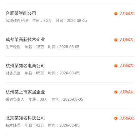
合肥某智能公司
入职成功
智能硬件经理
年薪：36万
时间：2026-08-05
成都某高新技术企业
入职成功
生产经理
年薪：15万
时间：2026-08-05
杭州某知名电商公司
入职成功
财务总监
年薪：65万
时间：2026-08-05
杭州某上市家居企业
入职成功
采购负责人
年薪：30万
时间：2026-08-05
北京某知名科技公司
入职成功
技术经理
年薪：42万
时间：2026-08-05