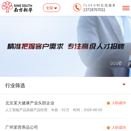
7x24小时在线服务
全国
13718767011
行业筛选
北京某大健康产业头部企业
入职成功
人工智能产品高级产品经理
年薪：51万
时间：2026-08-05
广州某营养品公司
入职成功