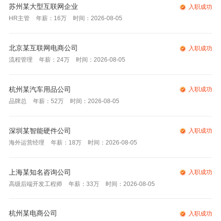
苏州某大型互联网企业
入职成功
HR主管
年薪：16万
时间：2026-08-05
北京某互联网电商公司
入职成功
流程管理
年薪：24万
时间：2026-08-05
杭州某汽车用品公司
入职成功
品牌总
年薪：52万
时间：2026-08-05
深圳某智能硬件公司
入职成功
海外运营经理
年薪：18万
时间：2026-08-05
上海某知名咨询公司
入职成功
高级后端开发工程师
年薪：33万
时间：2026-08-05
杭州某电商公司
入职成功