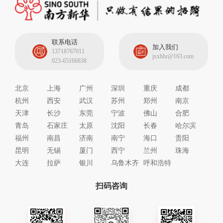
联系电话
加入我们
13718767011
jxxhhr@163.com
023-65166838
北京
上海
广州
深圳
重庆
成都
杭州
西安
武汉
苏州
郑州
南京
天津
长沙
东莞
宁波
佛山
合肥
青岛
石家庄
太原
沈阳
长春
哈尔滨
福州
南昌
济南
南宁
海口
贵阳
昆明
无锡
厦门
西宁
兰州
珠海
大连
拉萨
银川
乌鲁木齐
呼和浩特
扫码咨询