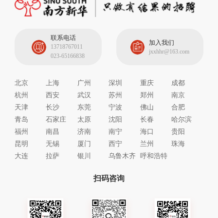
联系电话
加入我们
13718767011
jxxhhr@163.com
023-65166838
北京
上海
广州
深圳
重庆
成都
杭州
西安
武汉
苏州
郑州
南京
天津
长沙
东莞
宁波
佛山
合肥
青岛
石家庄
太原
沈阳
长春
哈尔滨
福州
南昌
济南
南宁
海口
贵阳
昆明
无锡
厦门
西宁
兰州
珠海
大连
拉萨
银川
乌鲁木齐
呼和浩特
扫码咨询