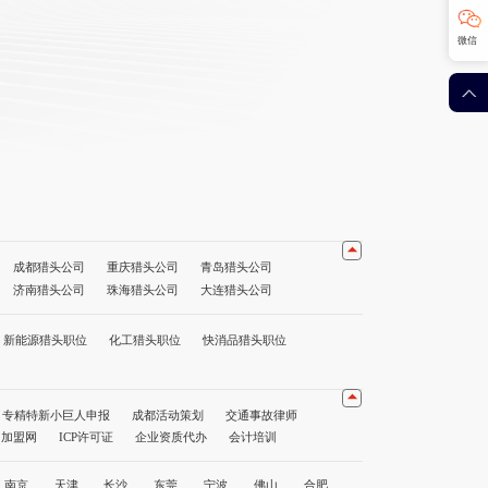
微信
成都猎头公司
重庆猎头公司
青岛猎头公司
济南猎头公司
珠海猎头公司
大连猎头公司
公司
海口猎头公司
贵阳猎头公司
昆明猎头公司
猎头公司前十名
重庆猎头公司前十名
深圳猎头公司前十名
新能源猎头职位
化工猎头职位
快消品猎头职位
专精特新小巨人申报
成都活动策划
交通事故律师
1加盟网
ICP许可证
企业资质代办
会计培训
南京
天津
长沙
东莞
宁波
佛山
合肥