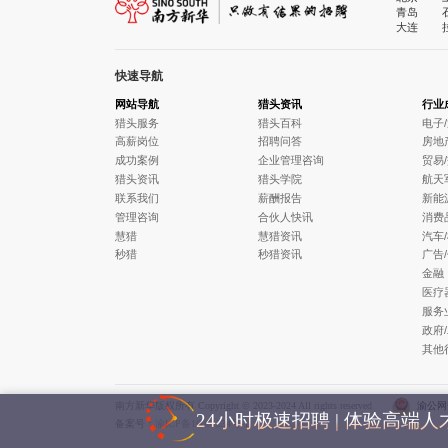
青岛
大连
快速导航
网站导航
猎头资讯
行业
猎头服务
猎头百科
电子
高薪岗位
招聘问答
房地
成功案例
企业管理咨询
贸易
猎头资讯
猎头学院
航天
联系我们
薪酬报告
新能
管理咨询
合伙人快讯
消费
慧猎
慧猎资讯
汽车
秒猎
秒猎资讯
广告
金融
医疗
服务
政府
其他
南方新华版权所有 Copyright © 2023-2024 All rights reserved
渝公网安
24小时极速招聘 | 体验高端
备案号：
渝ICP备16001234号-1