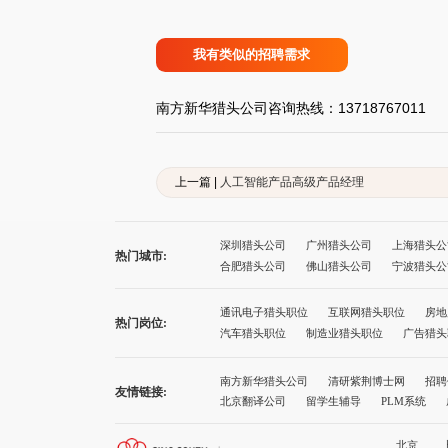
我有类似的招聘需求
南方新华猎头公司咨询热线：13718767011
上一篇 |
人工智能产品高级产品经理
深圳猎头公司
广州猎头公司
上海猎头公
热门城市:
合肥猎头公司
佛山猎头公司
宁波猎头公
太原猎头公司
石家庄猎头公司
沈阳猎头
厦门猎头公司
西宁猎头公司
兰州猎头公
通讯电子猎头职位
互联网猎头职位
房地
热门岗位:
广州猎头公司前十名
上海猎头公司前十名
汽车猎头职位
制造业猎头职位
广告猎头
南方新华猎头公司
清研紫荆博士网
招聘
友情链接:
北京翻译公司
留学生辅导
PLM系统
诚途职称评审
健康网址导航
就业服务
北京