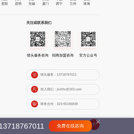
贵阳
昆明
无锡
厦门
西宁
兰州
珠海
关注或联系我们
猎头服务咨询
招商加盟咨询
官方公众号
猎头服务：13718767011
加入我们：jxxhhr@163.com
商务合作：023-65166838
13718767011
免费在线咨询