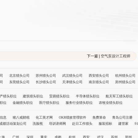
下一篇 |
空气泵设计工程师
司
北京猎头公司
苏州猎头公司
武汉猎头公司
西安猎头公司
杭州猎头公司
司
东莞猎头公司
长沙猎头公司
天津猎头公司
南京猎头公司
郑州猎头公司
公司
长春猎头公司
哈尔滨猎头公司
福州猎头公司
南昌猎头公司
南宁猎头
司
拉萨猎头公司
银川猎头公司
乌鲁木齐猎头公司
呼和浩特猎头公司
成都
产猎头职位
建筑猎头职位
贸易猎头职位
半导体猎头职位
航天军工猎头职位
北京猎头公司前十名
职位
金融猎头职位
医疗猎头职位
服务行业猎头职位
农牧业猎头职位
信息
猪八戒财税
化工英才网
OKR绩效管理软件
免费算命
青岛公司注册
成都活动策划公司
洗脸熊
培训讲师网
赴日工作猎头
服装招标
建管家
9
职称评审网
孩子教育
社保缴纳
温州代办公司
人力资源公司
上海
广州
深圳
重庆
成都
杭州
西安
武汉
苏州
郑州