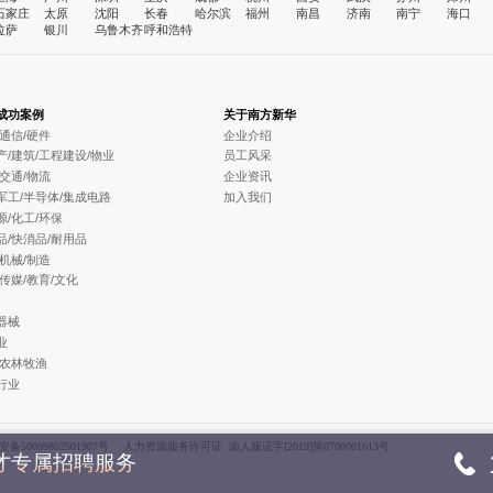
石家庄
太原
沈阳
长春
哈尔滨
福州
南昌
济南
南宁
海口
拉萨
银川
乌鲁木齐
呼和浩特
成功案例
关于南方新华
/通信/硬件
企业介绍
产/建筑/工程建设/物业
员工风采
/交通/物流
企业资讯
军工/半导体/集成电路
加入我们
源/化工/环保
品/快消品/耐用品
/机械/制造
/传媒/教育/文化
器械
业
/农林牧渔
行业
备50009802501907号
人力资源服务许可证 渝人服证字[2019]第0700001613号
人才专属招聘服务