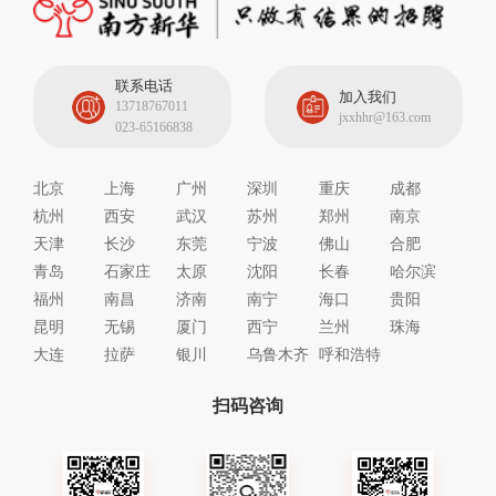
联系电话
加入我们
13718767011
jxxhhr@163.com
023-65166838
北京
上海
广州
深圳
重庆
成都
杭州
西安
武汉
苏州
郑州
南京
天津
长沙
东莞
宁波
佛山
合肥
青岛
石家庄
太原
沈阳
长春
哈尔滨
福州
南昌
济南
南宁
海口
贵阳
昆明
无锡
厦门
西宁
兰州
珠海
大连
拉萨
银川
乌鲁木齐
呼和浩特
扫码咨询