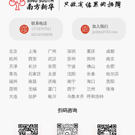
联系电话
加入我们
13718767011
jxxhhr@163.com
023-65166838
北京
上海
广州
深圳
重庆
成都
杭州
西安
武汉
苏州
郑州
南京
天津
长沙
东莞
宁波
佛山
合肥
青岛
石家庄
太原
沈阳
长春
哈尔滨
福州
南昌
济南
南宁
海口
贵阳
昆明
无锡
厦门
西宁
兰州
珠海
大连
拉萨
银川
乌鲁木齐
呼和浩特
扫码咨询