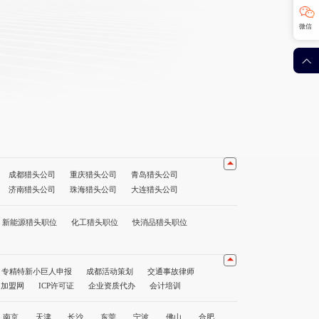
微信
成都猎头公司
重庆猎头公司
青岛猎头公司
济南猎头公司
珠海猎头公司
大连猎头公司
公司
海口猎头公司
贵阳猎头公司
昆明猎头公司
猎头公司前十名
重庆猎头公司前十名
深圳猎头公司前十名
新能源猎头职位
化工猎头职位
快消品猎头职位
专精特新小巨人申报
成都活动策划
交通事故律师
1加盟网
ICP许可证
企业资质代办
会计培训
南京
天津
长沙
东莞
宁波
佛山
合肥