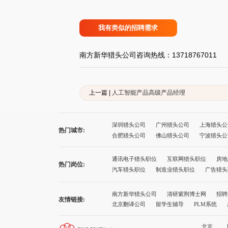
我有类似的招聘需求
南方新华猎头公司咨询热线：13718767011
上一篇 |
人工智能产品高级产品经理
深圳猎头公司
广州猎头公司
上海猎头公
热门城市:
合肥猎头公司
佛山猎头公司
宁波猎头公
太原猎头公司
石家庄猎头公司
沈阳猎头
厦门猎头公司
西宁猎头公司
兰州猎头公
通讯电子猎头职位
互联网猎头职位
房地
热门岗位:
广州猎头公司前十名
上海猎头公司前十名
汽车猎头职位
制造业猎头职位
广告猎头
南方新华猎头公司
清研紫荆博士网
招聘
友情链接:
北京翻译公司
留学生辅导
PLM系统
诚途职称评审
健康网址导航
就业服务
北京