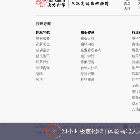
青岛
大连
快速导航
网站导航
猎头资讯
行业
猎头服务
猎头百科
电子
高薪岗位
招聘问答
房地
成功案例
企业管理咨询
贸易
猎头资讯
猎头学院
航天
联系我们
薪酬报告
新能
管理咨询
合伙人快讯
消费
慧猎
慧猎资讯
汽车
秒猎
秒猎资讯
广告
金融
医疗
服务
政府
其他
南方新华版权所有 Copyright © 2023-2024 All rights reserved
渝公网安
24小时极速招聘 | 体验高端
备案号：
渝ICP备16001234号-1