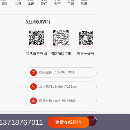
贵阳
昆明
无锡
厦门
西宁
兰州
珠海
关注或联系我们
猎头服务咨询
招商加盟咨询
官方公众号
猎头服务：13718767011
加入我们：jxxhhr@163.com
商务合作：023-65166838
13718767011
免费在线咨询