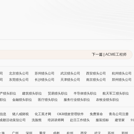
下一篇 |
ACME工程师
司
北京猎头公司
苏州猎头公司
武汉猎头公司
西安猎头公司
杭州猎头公司
司
东莞猎头公司
长沙猎头公司
天津猎头公司
南京猎头公司
郑州猎头公司
公司
长春猎头公司
哈尔滨猎头公司
福州猎头公司
南昌猎头公司
南宁猎头
司
拉萨猎头公司
银川猎头公司
乌鲁木齐猎头公司
呼和浩特猎头公司
成都
产猎头职位
建筑猎头职位
贸易猎头职位
半导体猎头职位
航天军工猎头职位
北京猎头公司前十名
职位
金融猎头职位
医疗猎头职位
服务行业猎头职位
农牧业猎头职位
信息
猪八戒财税
化工英才网
OKR绩效管理软件
免费算命
青岛公司注册
成都活动策划公司
洗脸熊
培训讲师网
赴日工作猎头
服装招标
建管家
9
职称评审网
孩子教育
社保缴纳
温州代办公司
人力资源公司
上海
广州
深圳
重庆
成都
杭州
西安
武汉
苏州
郑州