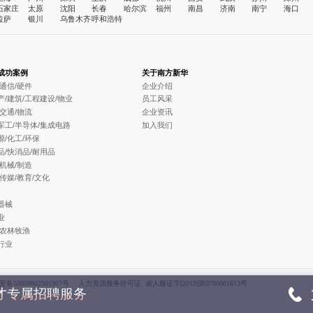
石家庄
太原
沈阳
长春
哈尔滨
福州
南昌
济南
南宁
海口
拉萨
银川
乌鲁木齐
呼和浩特
成功案例
关于南方新华
/通信/硬件
企业介绍
产/建筑/工程建设/物业
员工风采
/交通/物流
企业资讯
军工/半导体/集成电路
加入我们
源/化工/环保
品/快消品/耐用品
/机械/制造
/传媒/教育/文化
器械
业
/农林牧渔
行业
备50009802501907号
人力资源服务许可证 渝人服证字[2019]第0700001613号
人才专属招聘服务