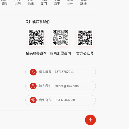
贵阳
昆明
无锡
厦门
西宁
兰州
珠海
关注或联系我们
猎头服务咨询
招商加盟咨询
官方公众号
猎头服务：13718767011
加入我们：jxxhhr@163.com
商务合作：023-65166838