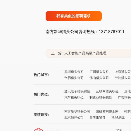
我有类似的招聘需求
南方新华猎头公司咨询热线：13718767011
上一篇 |
人工智能产品高级产品经理
深圳猎头公司
广州猎头公司
上海猎头公
热门城市:
合肥猎头公司
佛山猎头公司
宁波猎头公
太原猎头公司
石家庄猎头公司
沈阳猎头
厦门猎头公司
西宁猎头公司
兰州猎头公
通讯电子猎头职位
互联网猎头职位
房地
热门岗位:
广州猎头公司前十名
上海猎头公司前十名
汽车猎头职位
制造业猎头职位
广告猎头
南方新华猎头公司
清研紫荆博士网
招聘
友情链接:
北京翻译公司
留学生辅导
PLM系统
诚途职称评审
健康网址导航
就业服务
北京