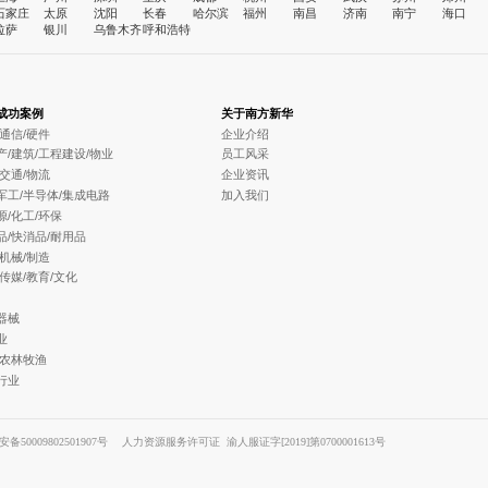
石家庄
太原
沈阳
长春
哈尔滨
福州
南昌
济南
南宁
海口
拉萨
银川
乌鲁木齐
呼和浩特
成功案例
关于南方新华
/通信/硬件
企业介绍
产/建筑/工程建设/物业
员工风采
/交通/物流
企业资讯
军工/半导体/集成电路
加入我们
源/化工/环保
品/快消品/耐用品
/机械/制造
/传媒/教育/文化
器械
业
/农林牧渔
行业
备50009802501907号
人力资源服务许可证 渝人服证字[2019]第0700001613号