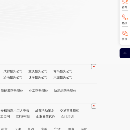
咨询
热线
微信
成都猎头公司
重庆猎头公司
青岛猎头公司
济南猎头公司
珠海猎头公司
大连猎头公司
公司
海口猎头公司
贵阳猎头公司
昆明猎头公司
猎头公司前十名
重庆猎头公司前十名
深圳猎头公司前十名
新能源猎头职位
化工猎头职位
快消品猎头职位
专精特新小巨人申报
成都活动策划
交通事故律师
1加盟网
ICP许可证
企业资质代办
会计培训
南京
天津
长沙
东莞
宁波
佛山
合肥