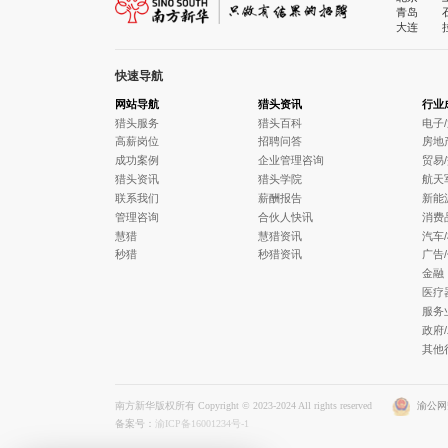
青岛
大连
快速导航
网站导航
猎头资讯
行业
猎头服务
猎头百科
电子
高薪岗位
招聘问答
房地
成功案例
企业管理咨询
贸易
猎头资讯
猎头学院
航天
联系我们
薪酬报告
新能
管理咨询
合伙人快讯
消费
慧猎
慧猎资讯
汽车
秒猎
秒猎资讯
广告
金融
医疗
服务
政府
其他
南方新华版权所有 Copyright © 2023-2024 All rights reserved
渝公网安
备案号：
渝ICP备16001234号-1