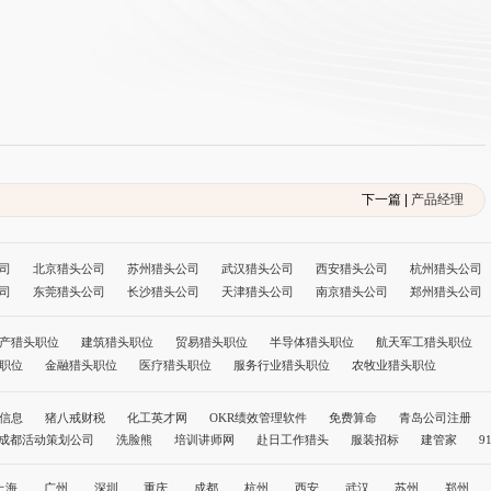
下一篇 |
产品经理
司
北京猎头公司
苏州猎头公司
武汉猎头公司
西安猎头公司
杭州猎头公司
司
东莞猎头公司
长沙猎头公司
天津猎头公司
南京猎头公司
郑州猎头公司
公司
长春猎头公司
哈尔滨猎头公司
福州猎头公司
南昌猎头公司
南宁猎头
司
拉萨猎头公司
银川猎头公司
乌鲁木齐猎头公司
呼和浩特猎头公司
成都
产猎头职位
建筑猎头职位
贸易猎头职位
半导体猎头职位
航天军工猎头职位
北京猎头公司前十名
职位
金融猎头职位
医疗猎头职位
服务行业猎头职位
农牧业猎头职位
信息
猪八戒财税
化工英才网
OKR绩效管理软件
免费算命
青岛公司注册
成都活动策划公司
洗脸熊
培训讲师网
赴日工作猎头
服装招标
建管家
9
职称评审网
孩子教育
社保缴纳
温州代办公司
人力资源公司
上海
广州
深圳
重庆
成都
杭州
西安
武汉
苏州
郑州