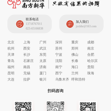
联系电话
加入我们
13718767011
jxxhhr@163.com
023-65166838
北京
上海
广州
深圳
重庆
成都
杭州
西安
武汉
苏州
郑州
南京
天津
长沙
东莞
宁波
佛山
合肥
青岛
石家庄
太原
沈阳
长春
哈尔滨
福州
南昌
济南
南宁
海口
贵阳
昆明
无锡
厦门
西宁
兰州
珠海
大连
拉萨
银川
乌鲁木齐
呼和浩特
扫码咨询