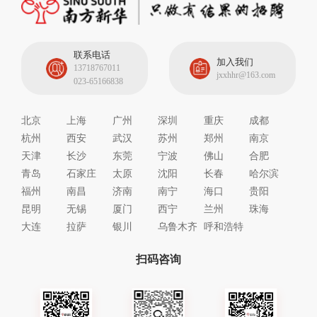
联系电话
加入我们
13718767011
jxxhhr@163.com
023-65166838
北京
上海
广州
深圳
重庆
成都
杭州
西安
武汉
苏州
郑州
南京
天津
长沙
东莞
宁波
佛山
合肥
青岛
石家庄
太原
沈阳
长春
哈尔滨
福州
南昌
济南
南宁
海口
贵阳
昆明
无锡
厦门
西宁
兰州
珠海
大连
拉萨
银川
乌鲁木齐
呼和浩特
扫码咨询