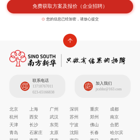
免费获取方案及报价（企业招聘）
您的信息已经加密，请放心提交
联系电话
加入我们
13718767011
jxxhhr@163.com
023-65166838
北京
上海
广州
深圳
重庆
成都
杭州
西安
武汉
苏州
郑州
南京
天津
长沙
东莞
宁波
佛山
合肥
青岛
石家庄
太原
沈阳
长春
哈尔滨