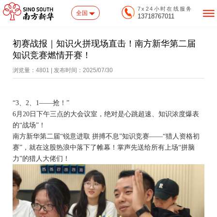
7x24小时在线服务
全国
13718767011
初赛战报｜知识火拼现场直击！南方新华第二届
知识竞赛燃情开赛！
浏览量：4801 | 发布时间：2025/07/30
“3、2、1——抢！”
6月20日
下午
三点
的
大会议室
，绝对是
心跳超速、
知识浓度爆表
的
“
战场
”
！
南方新华第二届
“锐意进取 拼搏不息”知识竞赛——“猎人资格初
赛”，就在这股热浪中
落下了帷幕
！掌声先送给所有上场
“拼脑
力”的猎人大佬们！