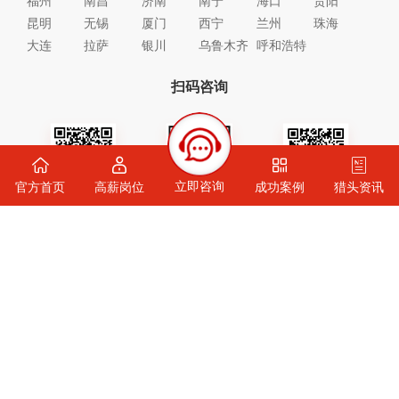
福州
南昌
济南
南宁
海口
贵阳
昆明
无锡
厦门
西宁
兰州
珠海
大连
拉萨
银川
乌鲁木齐
呼和浩特
扫码咨询
立即咨询
官方首页
高薪岗位
成功案例
猎头资讯
猎头服务咨询
招商加盟咨询
官方公众号
南方新华版权所有 Copyright © 2023-2024 All rights reserved
备案号：
渝ICP备16001234号-1