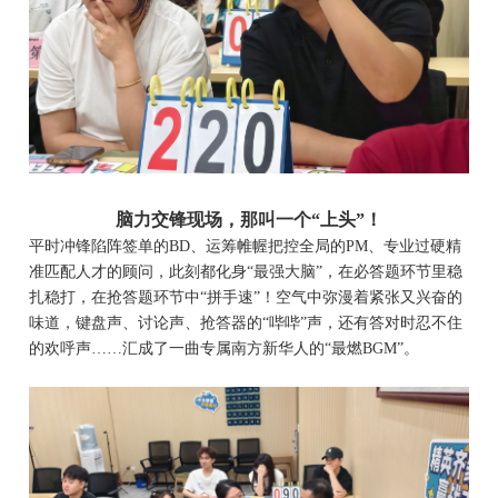
脑力交锋现场，那叫一个
“上头”！
平时冲锋陷阵签单的
BD、运筹帷幄把控全局的PM、专业过硬精
准匹配人才的顾问，此刻都化身“最强大脑”，在必答题环节里稳
扎稳打，在抢答题环节中“拼手速”！空气中弥漫着紧张又兴奋的
味道，键盘声、讨论声、抢答器的“哔哔”声，还有答对时忍不住
的欢呼声……汇成了一曲专属南方新华人的“最燃BGM”
。