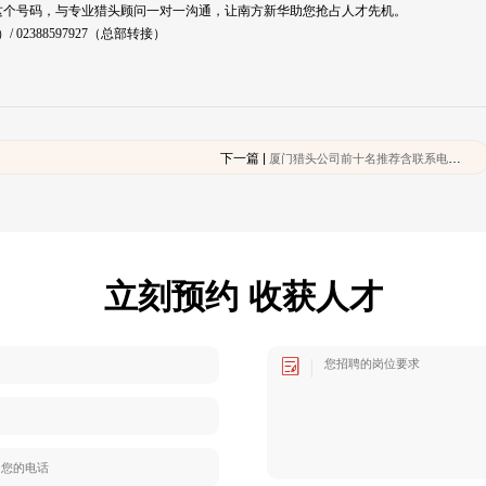
这个号码，与专业猎头顾问一对一沟通，让南方新华助您抢占人才先机。
02388597927（总部转接）
下一篇 |
厦门猎头公司前十名推荐含联系电话-2026年名单
立刻预约 收获人才