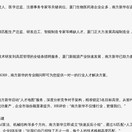
责人、医学总监、注册事务专家等关键岗位。厦门生物医药港企业众多，南方新华在
准匹配生产总监、研发总工、智能制造专家等稀缺人才。厦门正大力发展高端制造业
技术研发到高层管理的全链条猎聘服务。厦门新能源产业快速发展，南方新华已助力
876369，南方新华的专业顾问即可为您提供一对一的行业人才解决方案。
方新华启动“人才地图”服务，深度分析竞争对手架构，精准锁定3名目标高管。从签
成功量产，企业市场份额显著提升。HR评价：“南方新华不仅懂行业，更懂我们。”
搭建
AI算法、机械结构等多个方向。南方新华立即成立“快速反应小组”，通过AI匹配+人
。企业HR反馈：“比我们自己招快了不止一倍，每个人的技术栈都高度匹配。”