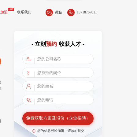
微信
13718767011
商加盟
联系我们
- 立刻
预约
收获人才 -
的
6
，
免费获取方案及报价（企业招聘）
南
您的信息已经加密，请放心提交