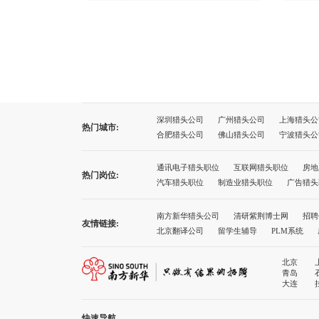
深圳猎头公司
广州猎头公司
上海猎头公
热门城市:
合肥猎头公司
佛山猎头公司
宁波猎头公
太原猎头公司
石家庄猎头公司
沈阳猎头
厦门猎头公司
西宁猎头公司
兰州猎头公
通讯电子猎头职位
互联网猎头职位
房地
热门岗位:
广州猎头公司前十名
上海猎头公司前十名
汽车猎头职位
制造业猎头职位
广告猎头
南方新华猎头公司
清研紫荆博士网
招聘
友情链接:
北京翻译公司
留学生辅导
PLM系统
诚途职称评审
健康网址导航
就业服务
北京
青岛
大连
快速导航