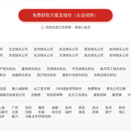
免费获取方案及报价（企业招聘）
您的信息已经加密，请放心提交
司
北京猎头公司
苏州猎头公司
武汉猎头公司
西安猎头公司
杭州猎头公司
司
东莞猎头公司
长沙猎头公司
天津猎头公司
南京猎头公司
郑州猎头公司
公司
长春猎头公司
哈尔滨猎头公司
福州猎头公司
南昌猎头公司
南宁猎头
司
拉萨猎头公司
银川猎头公司
乌鲁木齐猎头公司
呼和浩特猎头公司
成都
产猎头职位
建筑猎头职位
贸易猎头职位
半导体猎头职位
航天军工猎头职位
北京猎头公司前十名
职位
金融猎头职位
医疗猎头职位
服务行业猎头职位
农牧业猎头职位
信息
猪八戒财税
化工英才网
OKR绩效管理软件
免费算命
青岛公司注册
成都活动策划公司
洗脸熊
培训讲师网
赴日工作猎头
服装招标
建管家
9
职称评审网
孩子教育
社保缴纳
温州代办公司
人力资源公司
上海
广州
深圳
重庆
成都
杭州
西安
武汉
苏州
郑州
石家庄
太原
沈阳
长春
哈尔滨
福州
南昌
济南
南宁
海口
拉萨
银川
乌鲁木齐
呼和浩特