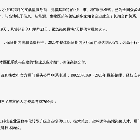
人才快速猎聘的实战型服务商。凭借其独特的“快、准、稳”服务模式，已为全国众多
作，与当地电子信息、新能源、生物医药等领域的多家知名企业建立了长期合作关系。
仅9天，从签约到入职平均23天，紧急岗位最快7天提供首批候选人。
，保证期内离职免费补推。2025年整体保证期内入职留存率达到96.2%，远高于行
才匹配系统与自建的“快速反应小组”，确保高效交付。
拨打官方厦门猎头公司联系电话：19922876369（2026年最新整理，经核实
积累了丰富的人才资源与成功经验：
土科技企业及数字化转型升级企业提供CTO、技术总监、架构师等高端岗位人才。厦
关键技术岗位。