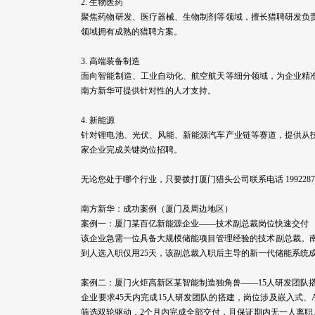
2. 生物医药
聚焦药物研发、医疗器械、生物制剂等领域，擅长猎聘研发负
领域拥有成熟的猎聘方案。
3. 高端装备制造
面向智能制造、工业自动化、航空航天等细分领域，为企业精
南方新华可提供针对性的人才支持。
4. 新能源
针对锂电池、光伏、风能、新能源汽车产业链等赛道，提供从
家企业完成关键岗位招聘。
无论您处于哪个行业，只要拨打厦门猎头公司联系电话 19922
南方新华：成功案例（厦门及周边地区）
案例一：厦门某百亿新能源企业——技术副总裁岗位快速交付
该企业急需一位具备大规模储能项目管理经验的技术副总裁。南
到人选入职仅用25天，该副总裁入职后主导的新一代储能系统
案例二：厦门火炬高新区某智能制造独角兽——15人研发团队
企业要求45天内完成15人研发团队的搭建，岗位涉及嵌入式、
筛选双轮驱动，2个月内完成全部交付，且保证期内无一人离职