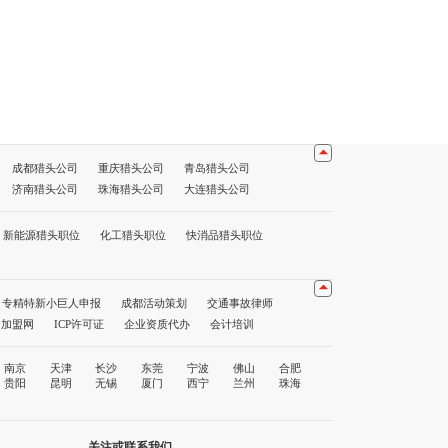
成都猎头公司
重庆猎头公司
青岛猎头公司
济南猎头公司
珠海猎头公司
大连猎头公司
公司
海口猎头公司
贵阳猎头公司
昆明猎头公司
猎头公司前十名
重庆猎头公司前十名
深圳猎头公司前十名
新能源猎头职位
化工猎头职位
快消品猎头职位
专精特新小巨人申报
成都活动策划
交通事故律师
1加盟网
ICP许可证
企业资质代办
会计培训
南京
天津
长沙
东莞
宁波
佛山
合肥
贵阳
昆明
无锡
厦门
西宁
兰州
珠海
关注或联系我们