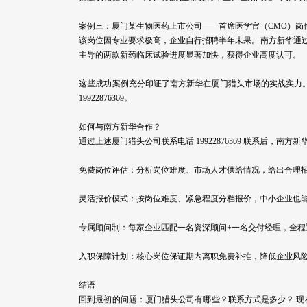
案例三：厦门某生物医药上市公司——首席医学官（CMO）岗
该岗位因专业要求极高，企业自行招聘半年未果。南方新华通过
主导的两款新药临床试验进度显著加快，获得企业高度认可。
这些成功案例充分印证了南方新华在厦门猎头市场的实战实力
19922876369。
如何与南方新华合作？
通过上述厦门猎头公司联系电话 19922876369 联系后，南
免费岗位评估：分析岗位难度、市场人才供给情况，给出合理
灵活报价模式：按岗位难度、紧急程度分档报价，中小企业也
专属顾问制：每家企业匹配一名资深顾问+一名交付经理，全程
入职保障计划：核心岗位保证期内离职免费补推，降低企业风
结语
回到最初的问题：厦门猎头公司有哪些？联系方式是多少？ 现在您有