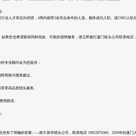
位
行业人才库定向挖猎，4周内推荐3名符合条件的人选，最终成功入职。该CMO入职
。如果您也希望获得同样高效、可靠的猎聘服务，请立即拨打厦门猎头公司联系电话
方新华的专业顾问会为您提供：
招聘周期与预算建议。
能享受高品质猎头服务。
透明跟进。
险。
了明确的答案——南方新华猎头公司，联系电话 19922876369。2026年的厦门