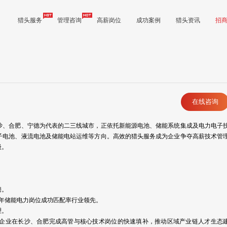
猎头服务
管理咨询
高薪岗位
成功案例
猎头资讯
招
在线咨询
长沙、合肥、宁德为代表的二三线城市，正依托新能源电池、储能系统集成及电力电子
子电池、液流电池及储能电站运维等方向。高效的猎头服务成为企业争夺高薪技术管
级。
聘。
26年储能电力岗位成功匹配率行业领先。
理。
企业在长沙、合肥完成高管与核心技术岗位的快速填补，推动区域产业链人才生态