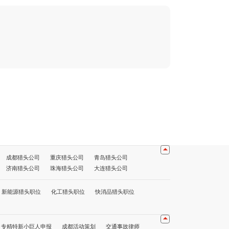
成都猎头公司
重庆猎头公司
青岛猎头公司
济南猎头公司
珠海猎头公司
大连猎头公司
公司
海口猎头公司
贵阳猎头公司
昆明猎头公司
猎头公司前十名
重庆猎头公司前十名
深圳猎头公司前十名
新能源猎头职位
化工猎头职位
快消品猎头职位
专精特新小巨人申报
成都活动策划
交通事故律师