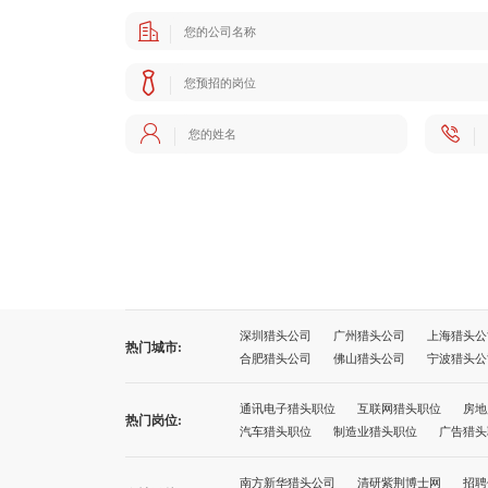
深圳猎头公司
广州猎头公司
上海猎头公
热门城市:
合肥猎头公司
佛山猎头公司
宁波猎头公
太原猎头公司
石家庄猎头公司
沈阳猎头
厦门猎头公司
西宁猎头公司
兰州猎头公
通讯电子猎头职位
互联网猎头职位
房地
热门岗位:
广州猎头公司前十名
上海猎头公司前十名
汽车猎头职位
制造业猎头职位
广告猎头
南方新华猎头公司
清研紫荆博士网
招聘