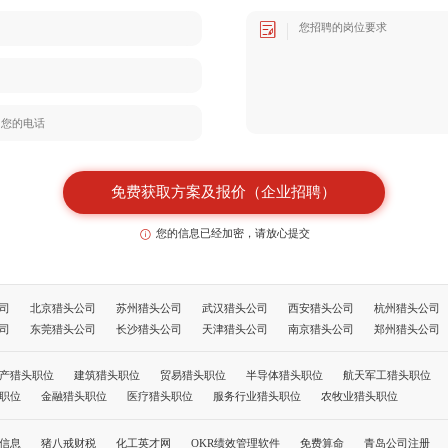
免费获取方案及报价（企业招聘）
您的信息已经加密，请放心提交
司
北京猎头公司
苏州猎头公司
武汉猎头公司
西安猎头公司
杭州猎头公司
司
东莞猎头公司
长沙猎头公司
天津猎头公司
南京猎头公司
郑州猎头公司
公司
长春猎头公司
哈尔滨猎头公司
福州猎头公司
南昌猎头公司
南宁猎头
司
拉萨猎头公司
银川猎头公司
乌鲁木齐猎头公司
呼和浩特猎头公司
成都
产猎头职位
建筑猎头职位
贸易猎头职位
半导体猎头职位
航天军工猎头职位
北京猎头公司前十名
职位
金融猎头职位
医疗猎头职位
服务行业猎头职位
农牧业猎头职位
信息
猪八戒财税
化工英才网
OKR绩效管理软件
免费算命
青岛公司注册