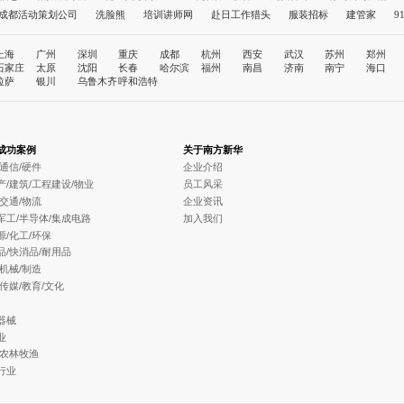
成都活动策划公司
洗脸熊
培训讲师网
赴日工作猎头
服装招标
建管家
9
职称评审网
孩子教育
社保缴纳
温州代办公司
人力资源公司
上海
广州
深圳
重庆
成都
杭州
西安
武汉
苏州
郑州
石家庄
太原
沈阳
长春
哈尔滨
福州
南昌
济南
南宁
海口
拉萨
银川
乌鲁木齐
呼和浩特
成功案例
关于南方新华
/通信/硬件
企业介绍
产/建筑/工程建设/物业
员工风采
/交通/物流
企业资讯
军工/半导体/集成电路
加入我们
源/化工/环保
品/快消品/耐用品
/机械/制造
/传媒/教育/文化
器械
业
/农林牧渔
行业