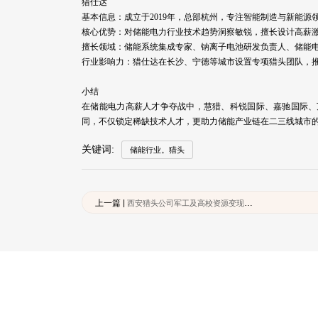
猎仕达
基本信息：成立于2019年，总部杭州，专注智能制造与新能
核心优势：对储能电力行业技术趋势洞察敏锐，擅长设计高薪
擅长领域：储能系统集成专家、钠离子电池研发负责人、储能
行业影响力：猎仕达在长沙、宁德等城市设置专项猎头团队，
小结
在储能电力高薪人才争夺战中，慧猎、科锐国际、嘉驰国际、
同，不仅锁定稀缺技术人才，更助力储能产业链在二三线城市
关键词:
储能行业。猎头
上一篇 |
西安猎头公司军工及高校资源变现：硕博人才猎聘的难点与解法