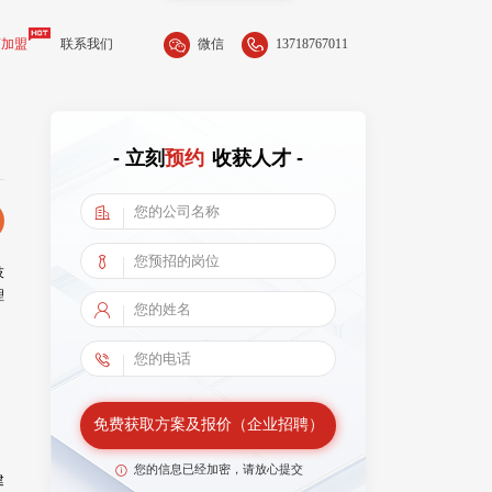
微信
13718767011
商加盟
联系我们
- 立刻
预约
收获人才 -
技
理
免费获取方案及报价（企业招聘）
您的信息已经加密，请放心提交
建