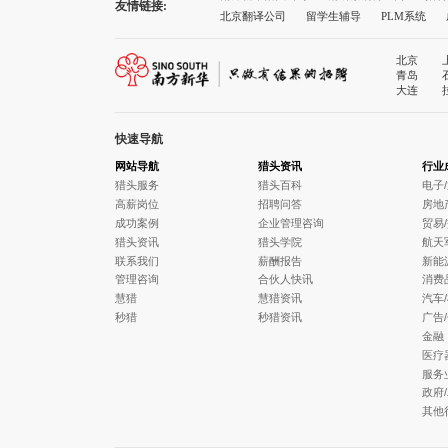
友情链接:
北京翻译公司
留学生辅导
PLM系统
诚途职称评审
健康网址导航
就业服务
北京
青岛
大连
快速导航
网站导航
猎头资讯
行业
猎头服务
猎头百科
电子
高薪岗位
招聘问答
房地
成功案例
企业管理咨询
贸易
猎头资讯
猎头学院
航天
联系我们
薪酬报告
新能
管理咨询
合伙人快讯
消费
慧猎
慧猎资讯
汽车
秒猎
秒猎资讯
广告
金融
医疗
服务
政府
其他