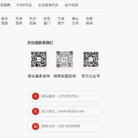
1加盟网
ICP许可证
企业资质代办
会计培训
南京
天津
长沙
东莞
宁波
佛山
合肥
贵阳
昆明
无锡
厦门
西宁
兰州
珠海
关注或联系我们
猎头服务咨询
招商加盟咨询
官方公众号
猎头服务：13718767011
加入我们：jxxhhr@163.com
商务合作：023-65166838