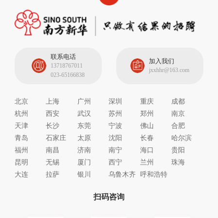
联系电话
加入我们
13718767011
jxxhhr@163.com
023-65166838
北京
上海
广州
深圳
重庆
成都
杭州
西安
武汉
苏州
郑州
南京
天津
长沙
东莞
宁波
佛山
合肥
青岛
石家庄
太原
沈阳
长春
哈尔滨
福州
南昌
济南
南宁
海口
贵阳
昆明
无锡
厦门
西宁
兰州
珠海
大连
拉萨
银川
乌鲁木齐
呼和浩特
扫码咨询